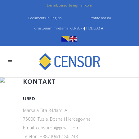
E-mail: censorba@gmail.com
Documents in English
Pratite nas na
društvenim mrežama: CENSOR
HOLICOB
KONTAKT
URED
Maršala Tita 34/lam. A
75000, Tuzla, Bosna i Hercegovina
Email: censorba@gmail.com
Telefon: +387 (0)61 186 243