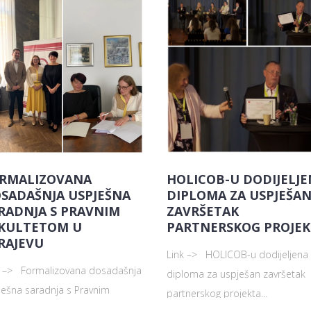
RMALIZOVANA
HOLICOB-U DODIJELJ
SADAŠNJA USPJEŠNA
DIPLOMA ZA USPJEŠA
RADNJA S PRAVNIM
ZAVRŠETAK
KULTETOM U
PARTNERSKOG PROJEK
RAJEVU
Link –> HOLICOB-u dodijeljena
k –> Formalizovana dosadašnja
diploma za uspješan završetak
ješna saradnja s Pravnim
partnerskog projekta...
ltetom u Sarajevu ...