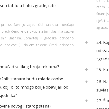
bar u p
asnu tablu u holu zgrade, niti se
etažni 
finansi
riješil
u i održavanju zajedničkih dijelova i uređaja
zgradu.
) predviđeno je da Skup etažnih vlasnika saziva
ažnih vlasnika, upravitelj ili gradska, odnosno
24. Ko
e poslove (u daljem tekstu: Grad, odnosno
održav
zgrade
andučad velikog broja reklama?
25. Ko
etažnih stanara budu mlade osobe
26. Na
, koji bi to mnogo bolje obavljali od
suvlas
sjednika?
27. Št
ovine novog i starog stana?
zgrad