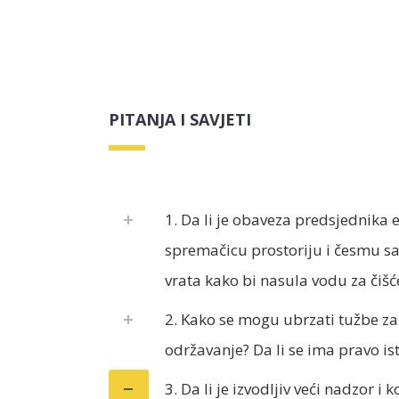
Sep
PITANJA I SAVJETI
1. Da li je obaveza predsjednika 
spremačicu prostoriju i česmu s
vrata kako bi nasula vodu za čišć
2. Kako se mogu ubrzati tužbe za
održavanje? Da li se ima pravo is
3. Da li je izvodljiv veći nadzor i