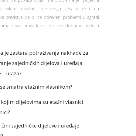
raksi se pokazalo da ima problema jer pojedini
vlasnik nisu voljni ili ne mogu izdvajati dodatna
jska sredstva da bi se određeni problemi u zgradi
i, a imaju sva prava kao i oni koji dodatno ulažu u
ja je zastara potraživanja naknade za
anje zajedničkih dijelova i uređaja
 – ulaza?
 se smatra etažnim vlasnikom?
 kojim dijelovima su etažni vlasnici
nici?
a čini zajedničke dijelove i uređaje
e?