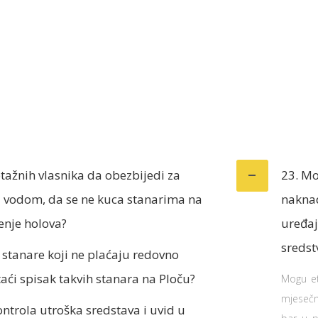
June 27, 2025
tember 6, 2025
etažnih vlasnika da obezbijedi za
23. Mo
a vodom, da se ne kuca stanarima na
naknad
enje holova?
uređaj
sredst
 stanare koji ne plaćaju redovno
taći spisak takvih stanara na Ploču?
Mogu et
mjesečn
 kontrola utroška sredstava i uvid u