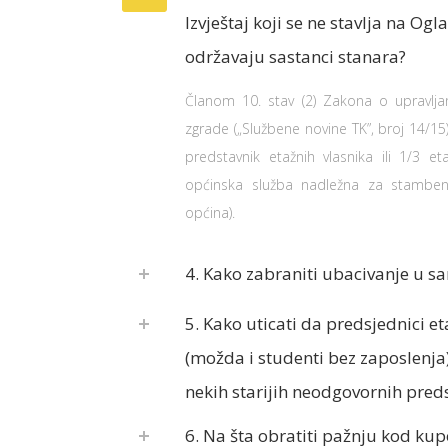
Izvještaj koji se ne stavlja na Ogl
održavaju sastanci stanara?
Članom 10. stav (2) Zakona o upravljanj
zgrade („Službene novine TK”, broj 14/15
predstavnik etažnih vlasnika ili 1/3 et
općinska služba nadležna za stamben
općina).
4. Kako zabraniti ubacivanje u s
5. Kako uticati da predsjednici 
(možda i studenti bez zaposlenja)
nekih starijih neodgovornih pred
6. Na šta obratiti pažnju kod kup