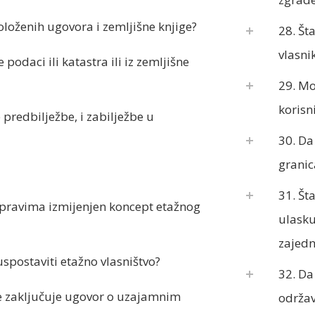
položenih ugovora i zemljišne knjige?
28. Šta
vlasnik
podaci ili katastra ili iz zemljišne
29. Mož
korisn
 predbilježbe, i zabilježbe u
30. Da
granic
31. Šta
 pravima izmijenjen koncept etažnog
ulasku
zajedn
spostaviti etažno vlasništvo?
32. Da
se zaključuje ugovor o uzajamnim
održav