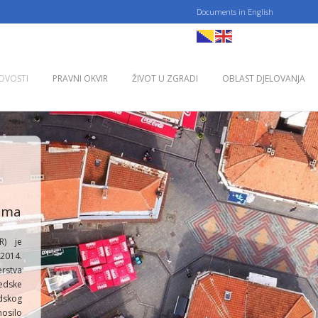
Documents in English
Pratite 
OVOSTI
PRAVNI OKVIR
ŽIVOT U ZGRADI
OBLAST DJELOVANJA
jama
R) je
 2014.
rstva
edske
dskog
nosilo