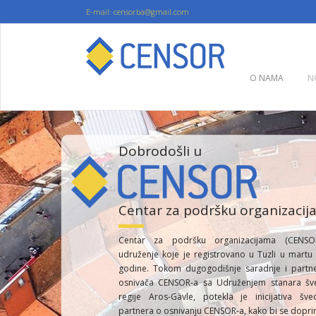
E-mail: censorba@gmail.com
O NAMA
N
Dobrodošli u
Centar za podršku organizaci
Centar za podršku organizacijama (CENSO
udruženje koje je registrovano u Tuzli u martu
godine. Tokom dugogodišnje saradnje i partne
osnivača CENSOR-a sa Udruženjem stanara šv
regije Aros-Gävle, potekla je inicijativa šve
partnera o osnivanju CENSOR-a, kako bi se dopri