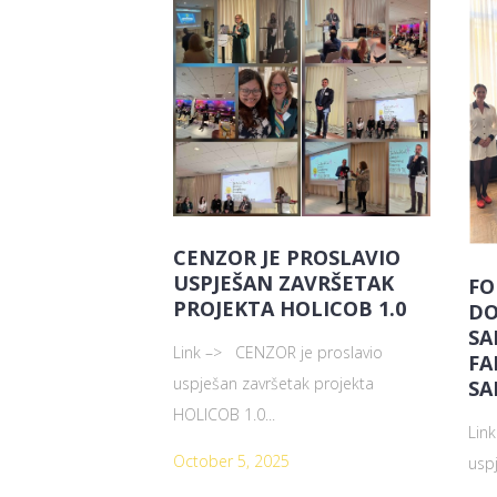
CENZOR JE PROSLAVIO
USPJEŠAN ZAVRŠETAK
FO
PROJEKTA HOLICOB 1.0
DO
SA
Link –> CENZOR je proslavio
FA
uspješan završetak projekta
SA
HOLICOB 1.0...
Lin
October 5, 2025
usp
faku