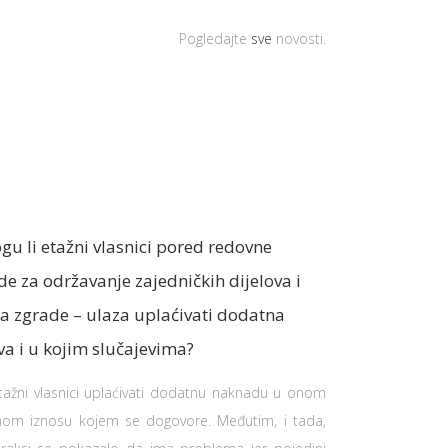
Pogledajte
sve
novosti.
gu li etažni vlasnici pored redovne
e za održavanje zajedničkih dijelova i
a zgrade – ulaza uplaćivati dodatna
va i u kojim slučajevima?
ažni vlasnici uplaćivati dodatnu naknadu u onom
om iznosu kojem se dogovore. Međutim, i tada,