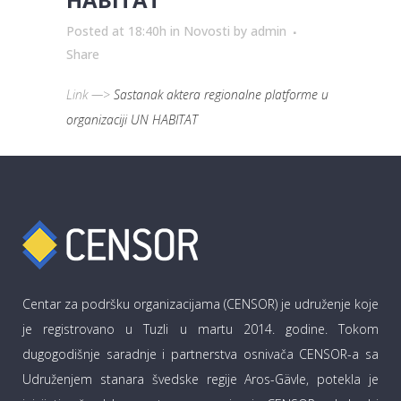
Posted at 18:40h
in
Novosti
by
admin
Share
Link —>
Sastanak aktera regionalne platforme u
organizaciji UN HABITAT
Centar za podršku organizacijama (CENSOR) je udruženje koje
je registrovano u Tuzli u martu 2014. godine. Tokom
dugogodišnje saradnje i partnerstva osnivača CENSOR-a sa
Udruženjem stanara švedske regije Aros-Gävle, potekla je