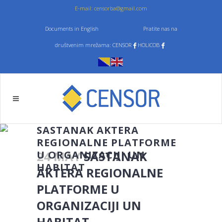
E-mail: censorba@gmail.com
Documents in English
Pratite nas na
društvenim mrežama: CENSOR
HOLICOB
SASTANAK AKTERA
REGIONALNE PLATFORME
U ORGANIZACIJI UN
24 MAY
SASTANAK
HABITAT
AKTERA REGIONALNE
PLATFORME U
ORGANIZACIJI UN
HABITAT