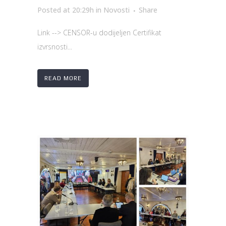
Posted at 20:29h
in
Novosti
Share
Link --> CENSOR-u dodijeljen Certifikat
izvrsnosti...
READ MORE