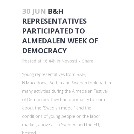
30 JUN
B&H
REPRESENTATIVES
PARTICIPATED TO
ALMEDALEN WEEK OF
DEMOCRACY
Posted at 16:44h
in
Novosti
Share
Young representatives from B&H,
N.Macedonia, Serbia and Sweden took part in
many activities during the Almedalen Festival
of Democracy They had oportunity to learn
about the "Swedish model" and the
conditions of young people on the labor
market, above all in Sweden and the EU,
hosted...