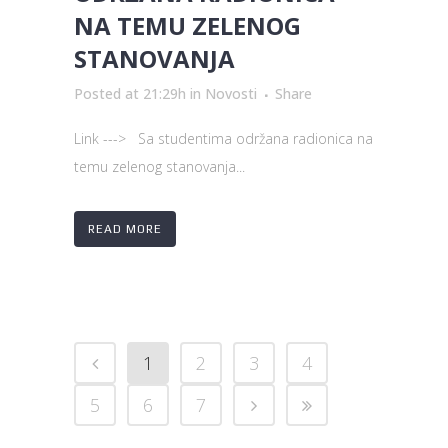
NA TEMU ZELENOG
STANOVANJA
Posted at 21:29h
in
Novosti
Share
Link ---> Sa studentima održana radionica na
temu zelenog stanovanja...
READ MORE
1
2
3
4
5
6
7