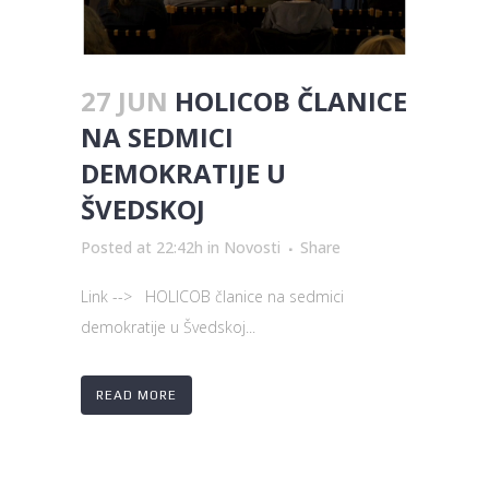
27 JUN
HOLICOB ČLANICE
NA SEDMICI
DEMOKRATIJE U
ŠVEDSKOJ
Posted at 22:42h
in
Novosti
Share
Link --> HOLICOB članice na sedmici
demokratije u Švedskoj...
READ MORE