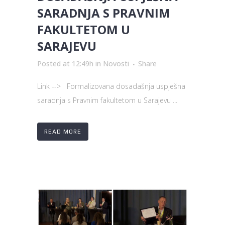
SARADNJA S PRAVNIM
FAKULTETOM U
SARAJEVU
Posted at 12:49h
in
Novosti
Share
Link --> Formalizovana dosadašnja uspješna
saradnja s Pravnim fakultetom u Sarajevu ...
READ MORE