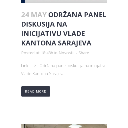
24 MAY
ODRŽANA PANEL
DISKUSIJA NA
INICIJATIVU VLADE
KANTONA SARAJEVA
Posted at 18:43h
in
Novosti
Share
Link ---> Održana panel diskusija na inicijativu
Vlade Kantona Sarajeva...
READ MORE