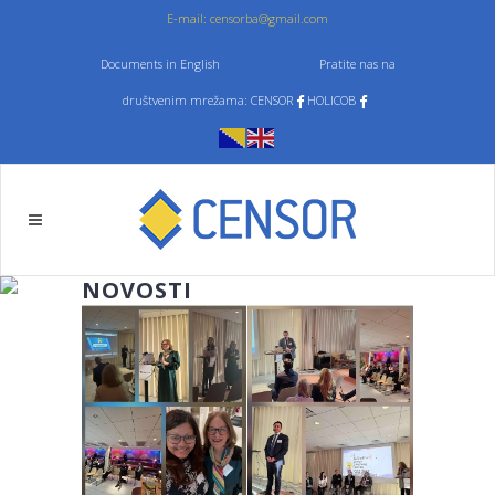
E-mail: censorba@gmail.com
Documents in English
Pratite nas na
društvenim mrežama: CENSOR
HOLICOB
NOVOSTI