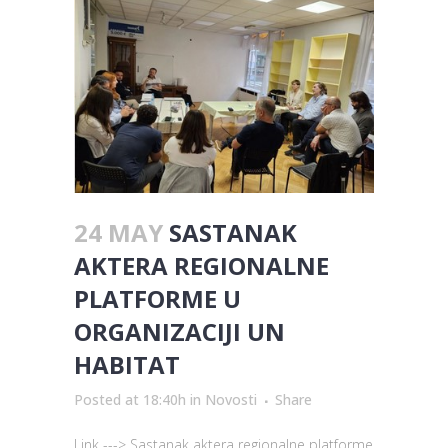
24 MAY
SASTANAK
AKTERA REGIONALNE
PLATFORME U
ORGANIZACIJI UN
HABITAT
Posted at 18:40h
in
Novosti
Share
Link ---> Sastanak aktera regionalne platforme