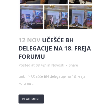
12 NOV
UČEŠĆE BH
DELEGACIJE NA 18. FREJA
FORUMU
Posted at 08:42h
in
Novosti
Share
Link --> Učešće BH delegacije na 18. Freja
Forumu ...
READ MORE