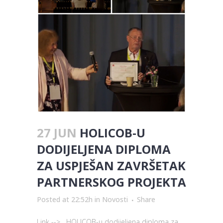
27 JUN
HOLICOB-U
DODIJELJENA DIPLOMA
ZA USPJEŠAN ZAVRŠETAK
PARTNERSKOG PROJEKTA
Posted at 22:52h
in
Novosti
Share
Link --> HOLICOB-u dodijeljena diploma za