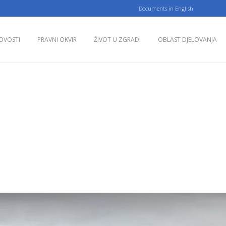
Documents in English
Pratite 
OVOSTI
PRAVNI OKVIR
ŽIVOT U ZGRADI
OBLAST DJELOVANJA