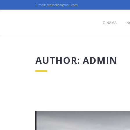
E-mail: censorba@gmail.com
O NAMA
N
AUTHOR: ADMIN