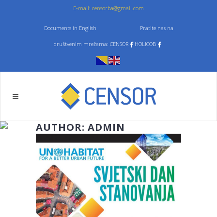
E-mail: censorba@gmail.com
Documents in English
Pratite nas na
društvenim mrežama: CENSOR
HOLICOB
AUTHOR: ADMIN