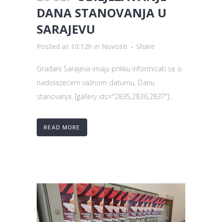
DANA STANOVANJA U
SARAJEVU
Posted at 10:12h
in
Novosti
Share
Građani Sarajeva imaju priliku informisati se o
nadolazećem važnom datumu, Danu
stanovanja. [gallery ids="2835,2836,2837"]...
READ MORE