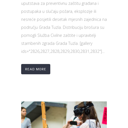
uputstava za preventivnu zaštitu građana i
postupaka u slučaju požara, eksplozije ili
nesreće posjetili desetak mjesnih zajednica na
području Grada Tuzla. Distribuciju brošura su
pomogli Služba Civilne zaštite i upravitelji
stambenih zgrada Grada Tuzla. [gallery
ids="2826,2827,2828,2829,2830,2831,2832"]...
READ MORE