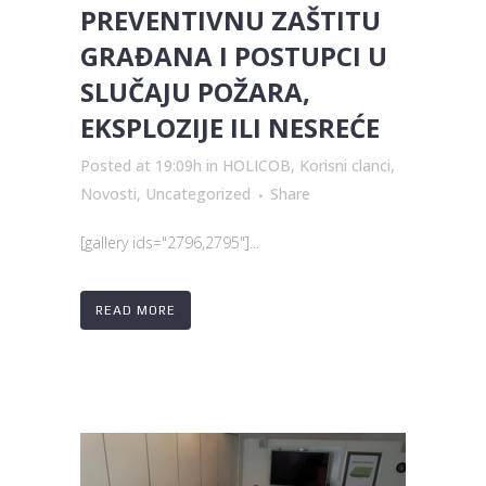
PREVENTIVNU ZAŠTITU
GRAĐANA I POSTUPCI U
SLUČAJU POŽARA,
EKSPLOZIJE ILI NESREĆE
Posted at 19:09h
in
HOLICOB
,
Korisni clanci
,
Novosti
,
Uncategorized
Share
[gallery ids="2796,2795"]...
READ MORE