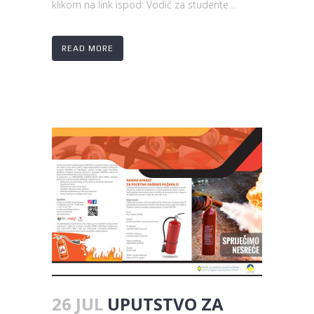
klikom na link ispod: Vodič za studente...
READ MORE
26 JUL
UPUTSTVO ZA