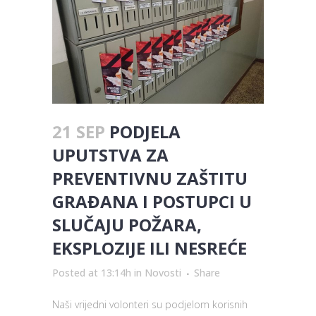
21 SEP
PODJELA
UPUTSTVA ZA
PREVENTIVNU ZAŠTITU
GRAĐANA I POSTUPCI U
SLUČAJU POŽARA,
EKSPLOZIJE ILI NESREĆE
Posted at 13:14h
in
Novosti
Share
Naši vrijedni volonteri su podjelom korisnih