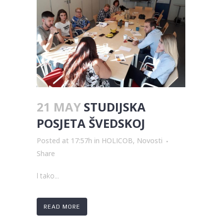
21 MAY
STUDIJSKA
POSJETA ŠVEDSKOJ
Posted at 17:57h
in
HOLICOB
,
Novosti
Share
I tako...
READ MORE