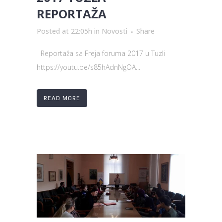
REPORTAŽA
Posted at 22:05h
in
Novosti
Share
Reportaža sa Freja foruma 2017 u Tuzli
https://youtu.be/s85hAdnNgOA...
READ MORE