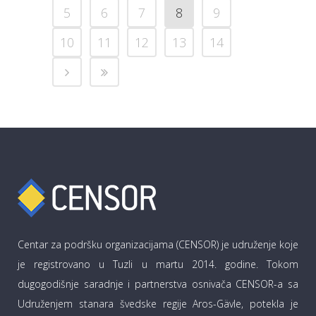
5
6
7
8
9
10
11
12
13
14
Centar za podršku organizacijama (CENSOR) je udruženje koje
je registrovano u Tuzli u martu 2014. godine. Tokom
dugogodišnje saradnje i partnerstva osnivača CENSOR-a sa
Udruženjem stanara švedske regije Aros-Gävle, potekla je