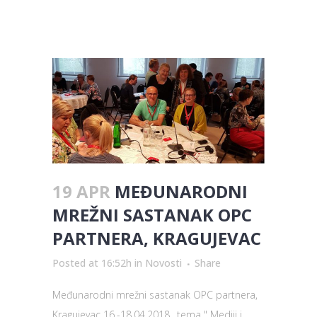
19 APR
MEĐUNARODNI
MREŽNI SASTANAK OPC
PARTNERA, KRAGUJEVAC
Posted at 16:52h
in
Novosti
Share
Međunarodni mrežni sastanak OPC partnera,
Kragujevac 16.-18.04.2018., tema " Mediji i