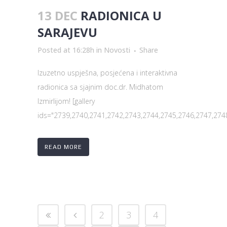
13 DEC
RADIONICA U
SARAJEVU
Posted at 16:28h
in
Novosti
Share
Izuzetno uspješna, posjećena i interaktivna
radionica sa sjajnim doc.dr. Midhatom
Izmirlijom! [gallery
ids="2739,2740,2741,2742,2743,2744,2745,2746,2747,2748,
READ MORE
2
3
4