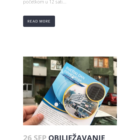
početkom u 12 sati....
READ MORE
26 SEP
OBILJEŽAVANJE