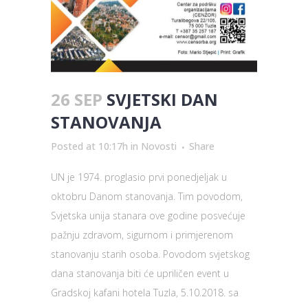
26 SEP
SVJETSKI DAN
STANOVANJA
Posted at 10:17h
in
Novosti
Share
UN je 1974. proglasio prvi ponedjeljak u
oktobru Danom stanovanja. Tim povodom,
Svjetska unija stanara ove godine posvećuje
pažnju zdravom, sigurnom i primjerenom
stanovanju starih osoba. Povodom svjetskog
dana stanovanja biti će upriličen event u
Gradskoj kafani hotela Tuzla, 5.10.2018. sa