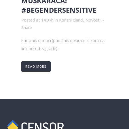
MUŠKARACA!
#BEGENDERSENSITIVE
Posted at 14:07h
in
Korisni clanci
,
Novosti
Share
Prirucnik o moci (priručnik otvarate klikom na
link pored zagrade)...
READ MORE