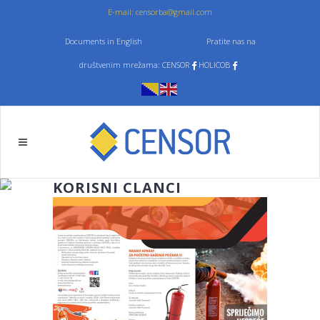
E-mail: censorba@gmail.com
Documents in English
Pratite nas na
društvenim mrežama: CENSOR
HOLICOB
KORISNI CLANCI