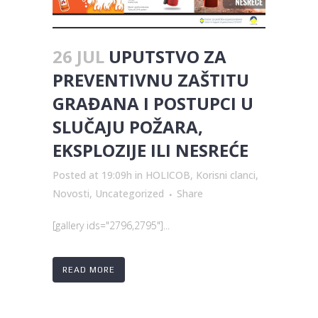
26 JUL
UPUTSTVO ZA
PREVENTIVNU ZAŠTITU
GRAĐANA I POSTUPCI U
SLUČAJU POŽARA,
EKSPLOZIJE ILI NESREĆE
Posted at 19:09h
in
HOLICOB
,
Korisni clanci
,
Novosti
,
Uncategorized
Share
[gallery ids="2796,2795"]...
READ MORE