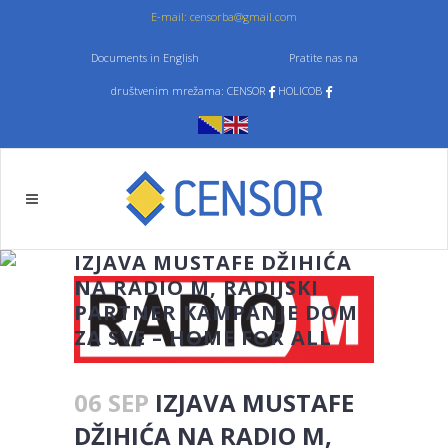
E-mail: censorba@gmail.com
Documents in English
Pratite nas na
društvenim mrežama: CENSOR
HOLICOB
IZJAVA MUSTAFE DŽIHIĆA
NA RADIO M, RADIJSKI
PARTNER KAMPANJE DOM
ZA SVE – HOME FOR ALL
06 SEP
IZJAVA MUSTAFE
DŽIHIĆA NA RADIO M,