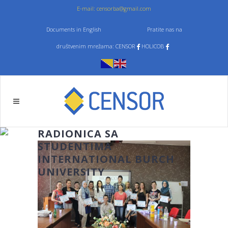
E-mail: censorba@gmail.com
Documents in English
Pratite nas na
društvenim mrežama: CENSOR
HOLICOB
RADIONICA SA
STUDENTIMA
INTERNATIONAL BURCH
UNIVERSITY