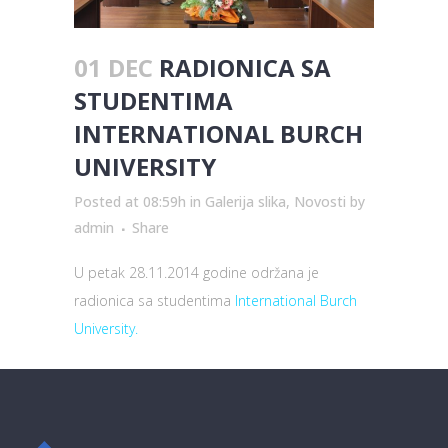
01 DEC
RADIONICA SA
STUDENTIMA
INTERNATIONAL BURCH
UNIVERSITY
Posted at 08:59h
in
Galerija slika
,
Novosti
by
admin
Share
U petak 28.11.2014 godine održana je
radionica sa studentima
International Burch
University
.